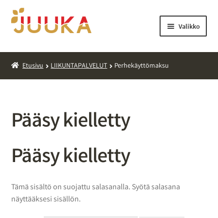
Siirry
Siirry
navigointiin
sisältöön
Valikko
OHEISTUOTTEET
Etusivu
LIIKUNTAPALVELUT
Perhekäyttömaksu
LIIKUNTAPALVELUT
KERHOT/LEIRIT/RETKET
Pääsy kielletty
Pääsy kielletty
Tämä sisältö on suojattu salasanalla. Syötä salasana
näyttääksesi sisällön.