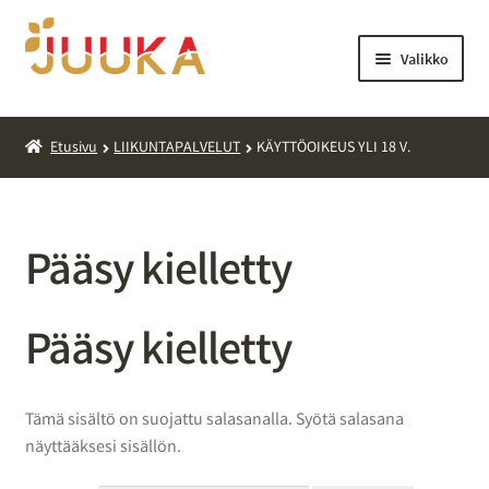
Siirry
Siirry
navigointiin
sisältöön
Valikko
OHEISTUOTTEET
Etusivu
LIIKUNTAPALVELUT
KÄYTTÖOIKEUS YLI 18 V.
LIIKUNTAPALVELUT
KERHOT/LEIRIT/RETKET
Pääsy kielletty
Pääsy kielletty
Tämä sisältö on suojattu salasanalla. Syötä salasana
näyttääksesi sisällön.